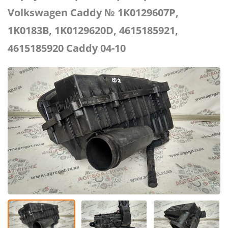
Volkswagen Caddy № 1К0129607P,
1K0183B, 1K0129620D, 4615185921,
4615185920 Caddy 04-10