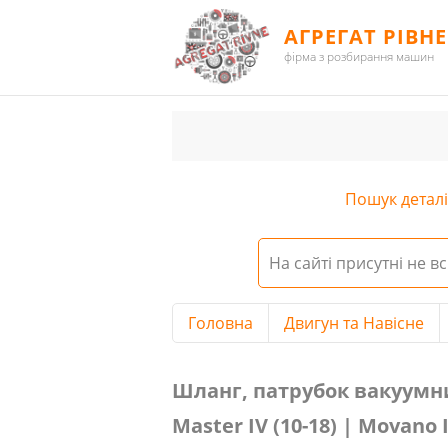
АГРЕГАТ РІВНЕ
фірма з розбирання машин
Пошук деталі 
На сайті присутні не вс
Головна
Двигун та Навісне
Шланг, патрубок вакуумний Renau
Шланг, патрубок вакуумний
Master IV (10-18) | Movano I