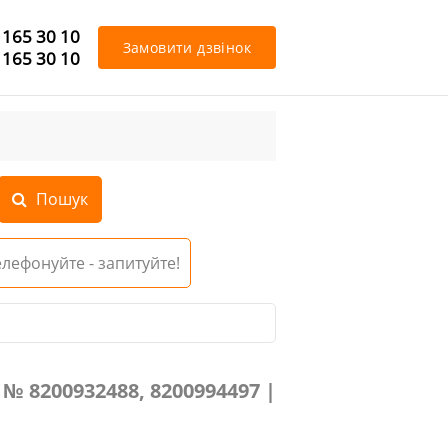
 165 30 10
Замовити дзвінок
 165 30 10
Телефонуйте - запитуйте!
994497
№ 8200932488, 8200994497 |