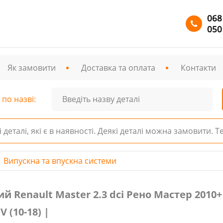
068
050
Як замовити
Доставка та оплата
Контакти
по назві:
і деталі, які є в наявності. Деякі деталі можна замовити. 
Випускна та впускна системи
lt Master 2.3 dci Рено Мастер 2010+ № 8200932488, 8200
 Renault Master 2.3 dci Рено Мастер 2010+ 
V (10-18) |