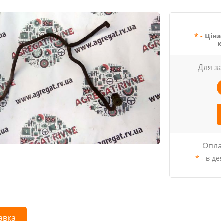
* -
Ціна
Для з
Опла
* -
в де
авка