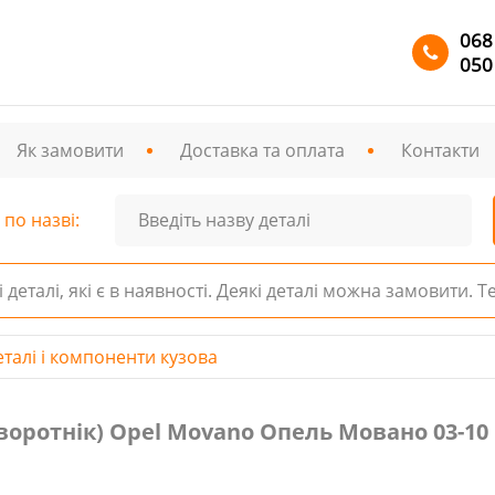
068
050
Як замовити
Доставка та оплата
Контакти
по назві:
і деталі, які є в наявності. Деякі деталі можна замовити. 
еталі і компоненти кузова
ік) Opel Movano Опель Мовано 03-10
отнік) Opel Movano Опель Мовано 03-10 | Mas