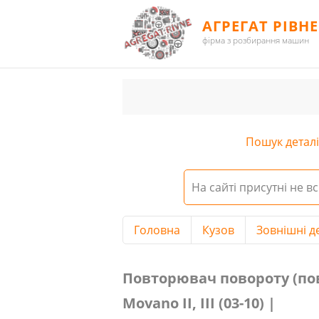
АГРЕГАТ РІВНЕ
фірма з розбирання машин
Пошук деталі 
На сайті присутні не вс
Головна
Кузов
Зовнішні д
Повторювач повороту (поворотн
Повторювач повороту (повор
Movano II, III (03-10) |