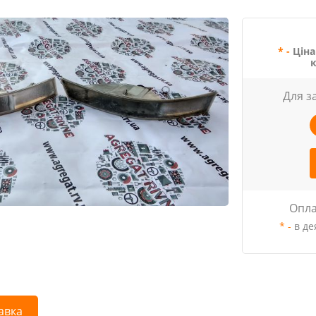
* -
Ціна
Для з
Опла
* -
в де
авка