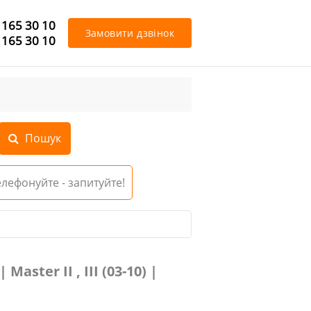
 165 30 10
Замовити дзвінок
 165 30 10
Телефонуйте - запитуйте!
ter II , III (03-10) |