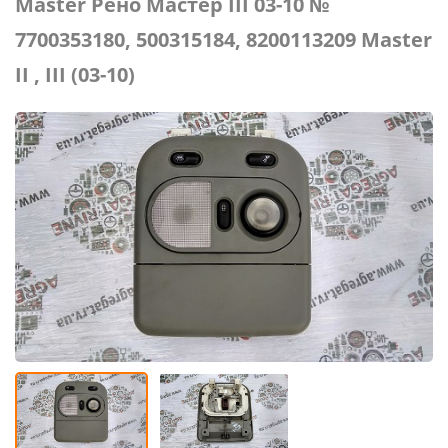
Master Рено Мастер III 03-10 №
7700353180, 500315184, 8200113209 Master
II , III (03-10)