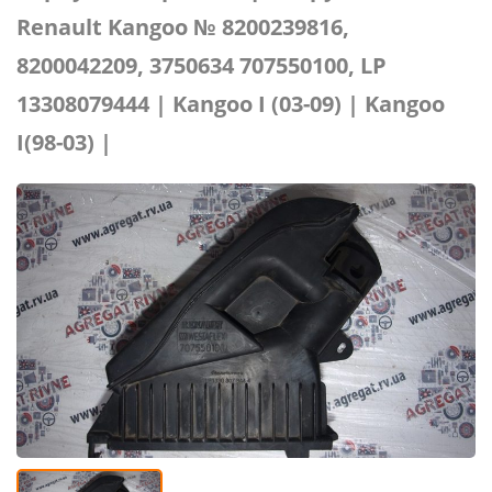
Renault Kangoo № 8200239816,
8200042209, 3750634 707550100, LP
13308079444 | Kangoo I (03-09) | Kangoo
I(98-03) |