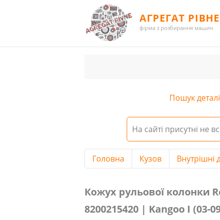
АГРЕГАТ РІВНЕ
фірма з розбирання машин
Пошук деталі 
На сайті присутні не вс
Головна
Кузов
Внутрішні д
Кожух рульової колонки Renault 
Кожух рульової колонки Re
8200215420 | Kangoo I (03-09