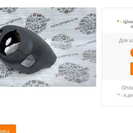
* -
Ціна
Для з
Опла
* -
в де
авка