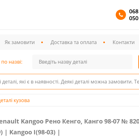
068
050
Як замовити
Доставка та оплата
Контакти
по назві:
і деталі, які є в наявності. Деякі деталі можна замовити. 
еталі кузова
Kangoo Рено Кенго, Канго 98-07 № 8200374824, 82003748
nault Kangoo Рено Кенго, Канго 98-07 № 820
) | Kangoo I(98-03) |