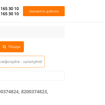
 165 30 10
Замовити дзвінок
 165 30 10
Телефонуйте - запитуйте!
23, 8200215420
0374824, 8200374823,