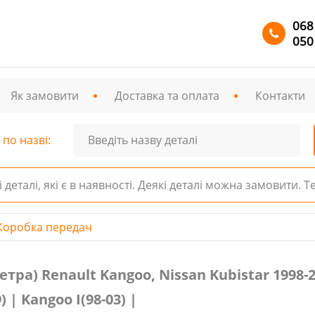
068
050
Як замовити
Доставка та оплата
Контакти
по назві:
і деталі, які є в наявності. Деякі деталі можна замовити. 
Коробка передач
enault Kangoo, Nissan Kubistar 1998-2008 № 8200033016, 
тра) Renault Kangoo, Nissan Kubistar 1998-2
) | Kangoo I(98-03) |