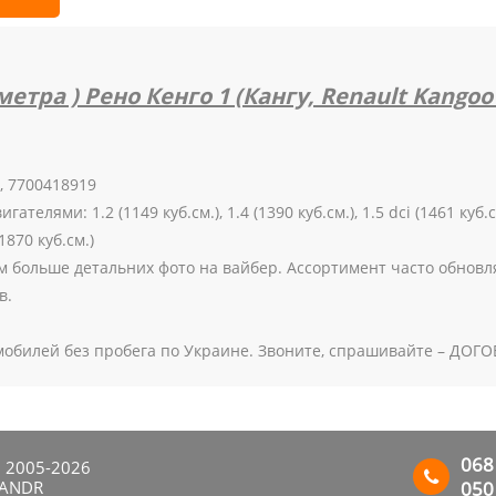
тра ) Рено Кенго 1 (Кангу, Renault Kangoo )
, 7700418919
елями: 1.2 (1149 куб.см.), 1.4 (1390 куб.см.), 1.5 dci (1461 куб.см.
(1870 куб.см.)
м больше детальних фото на вайбер. Ассортимент часто обнов
в.
мобилей без пробега по Украине. Звоните, спрашивайте – ДО
068
. 2005-2026
SANDR
050