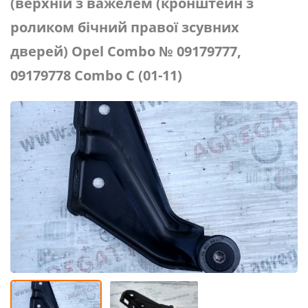
(верхній з важелем (кронштейн з
роликом бічний правої зсувних
дверей) Opel Combo № 09179777,
09179778 Combo C (01-11)