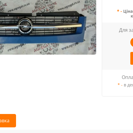
* -
Ціна
Для з
Опла
* -
в де
авка