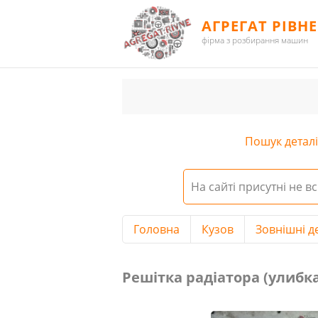
АГРЕГАТ РІВНЕ
фірма з розбирання машин
Пошук деталі 
На сайті присутні не вс
Головна
Кузов
Зовнішні д
Решітка радіатора (улибка)