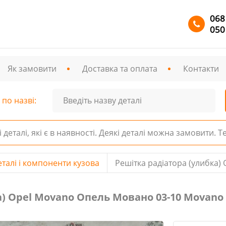
068
050
Як замовити
Доставка та оплата
Контакти
по назві:
і деталі, які є в наявності. Деякі деталі можна замовити. 
еталі і компоненти кузова
Решітка радіатора (улибка)
 Opel Movano Опель Мовано 03-10 Movano II, 