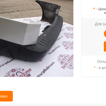
* -
Ціна
Для з
Опла
* -
в де
авка