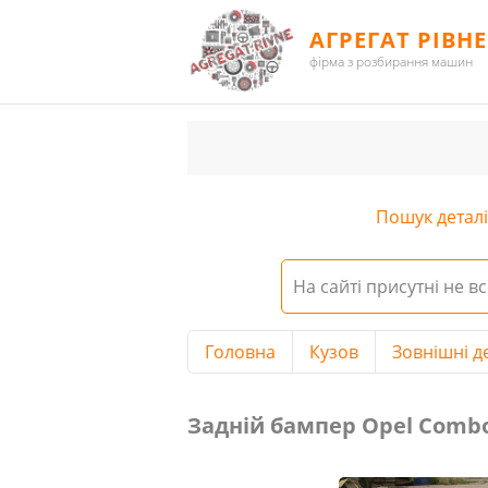
АГРЕГАТ РІВНЕ
фірма з розбирання машин
Пошук деталі 
На сайті присутні не вс
Головна
Кузов
Зовнішні д
Задній бампер Opel Combo 