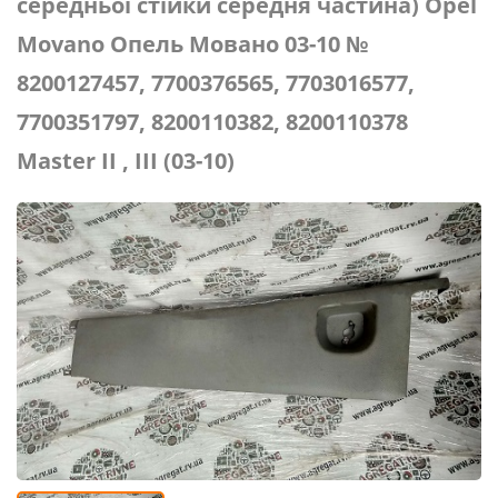
середньої стійки середня частина) Opel
Movano Опель Мовано 03-10 №
8200127457, 7700376565, 7703016577,
7700351797, 8200110382, 8200110378
Master II , III (03-10)