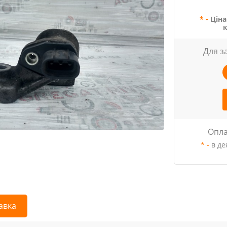
* -
Ціна
Для з
Опла
* -
в де
авка