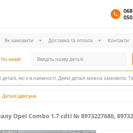
068
050
Як замовити
Доставка та оплата
Контакти
по назві:
і деталі, які є в наявності. Деякі деталі можна замовити. 
Деталі двигуна
l Combo 1.7 сdti № 8973227680, 8973216200
у Оpel Combo 1.7 сdti № 8973227680, 89732