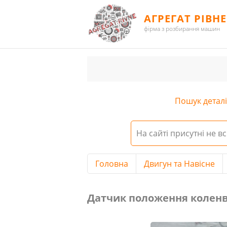
АГРЕГАТ РІВНЕ
фірма з розбирання машин
Пошук деталі 
На сайті присутні не вс
Головна
Двигун та Навісне
Датчик положення коленвалу Оpe
Датчик положення коленвал