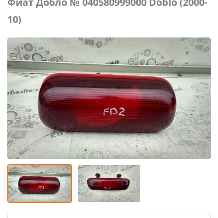
Фиат Добло № 040580999000 Doblо (2000-
10)