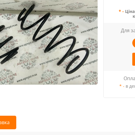
* -
Ціна
Для з
Опла
* -
в де
авка