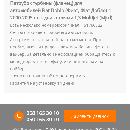
Патрубок турбины (фланец) для
автомобилей Fiat Doblо (Фиат, Фіат Добло) с
2000-2009 г.в с двигателями 1,3 Multijet (Mjtd).
Есть несколько номеров(оригинал): 51766522
Сняты с хорошего, рабочего автомобиля.
Ассортимент запчастей часто меняется. При
необходимости предоставим Вам больше фото на
вайбер. За детальной информацией обращайтесь к
менеджерам по телефону, или пишите нам на
вайбер.
Звоните! Спрашивайте! Договоримся!
Гарантия на установку 14 дней!
068 165 30 10
Замовити дзвінок
050 165 30 10
© "Рівнеагрегат". Всі права захищено. 2005-2026