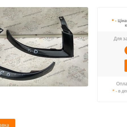
* -
Ціна
Для з
Опла
* -
в де
авка