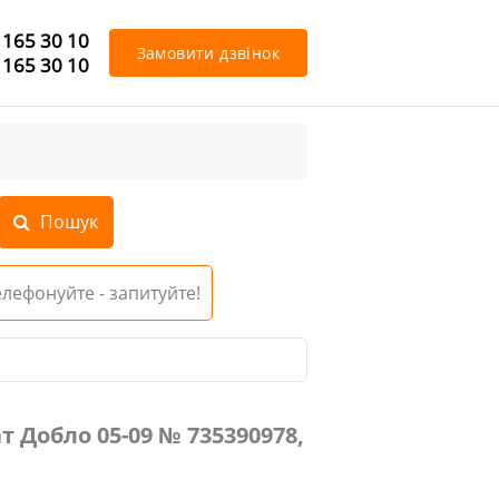
 165 30 10
Замовити дзвінок
 165 30 10
Телефонуйте - запитуйте!
390978, 735390977
т Добло 05-09 № 735390978,