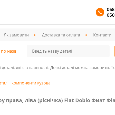
068
050
Як замовити
Доставка та оплата
Контакти
по назві:
і деталі, які є в наявності. Деякі деталі можна замовити. 
еталі і компоненти кузова
 ліва (ріснічка) Fiat Doblo Фиат Фіат Добло 05-09 № 735
права, ліва (ріснічка) Fiat Doblo Фиат Фіа