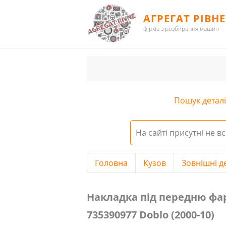
АГРЕГАТ РІВНЕ
фірма з розбирання машин
Пошук деталі 
На сайті присутні не вс
Головна
Кузов
Зовнішні д
Накладка під передню фару права,
Накладка під передню фару 
735390977 Doblо (2000-10)