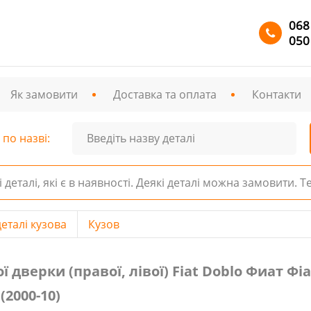
068
050
Як замовити
Доставка та оплата
Контакти
по назві:
і деталі, які є в наявності. Деякі деталі можна замовити. 
еталі кузова
Кузов
и (правої, лівої) Fiat Doblо Фиат Фіат Добло № 735267714
 дверки (правої, лівої) Fiat Doblо Фиат Фі
(2000-10)