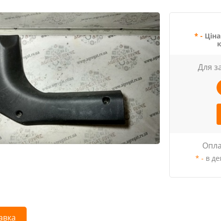
* -
Ціна
Для з
Опла
* -
в де
авка