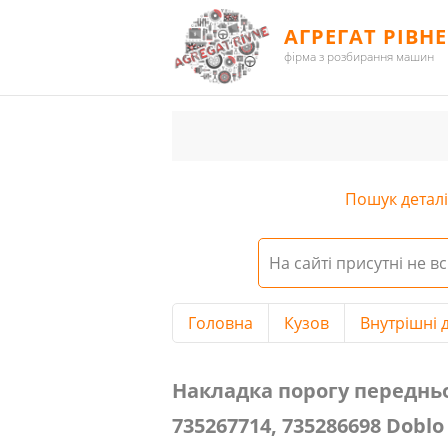
АГРЕГАТ РІВНЕ
фірма з розбирання машин
Пошук деталі 
На сайті присутні не вс
Головна
Кузов
Внутрішні д
Накладка порогу передньої дверк
Накладка порогу передньої
735267714, 735286698 Doblо 