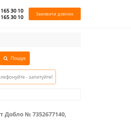
 165 30 10
Замовити дзвінок
 165 30 10
Телефонуйте - запитуйте!
0, 735267714, 735286698
ат Добло № 7352677140,