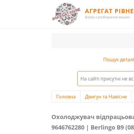
АГРЕГАТ РІВНЕ
фірма з розбирання машин
Пошук деталі 
На сайті присутні не вс
Головна
Двигун та Навісне
Охолоджувач відпрацьованих газі
Охолоджувач відпрацьовани
9646762280 | Berlingo B9 (08