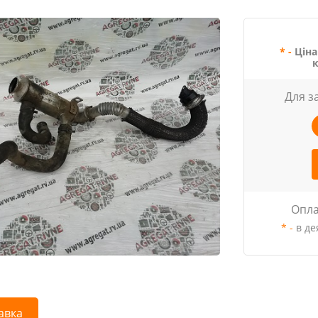
* -
Ціна
Для з
Опла
* -
в де
авка