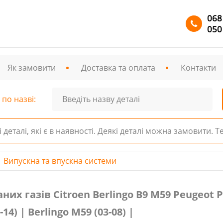
068
050
Як замовити
Доставка та оплата
Контакти
по назві:
і деталі, які є в наявності. Деякі деталі можна замовити. 
Випускна та впускна системи
в Citroen Berlingo В9 М59 Peugeot Partner В9 М59 № 964
х газів Citroen Berlingo В9 М59 Peugeot 
-14) | Berlingo M59 (03-08) |