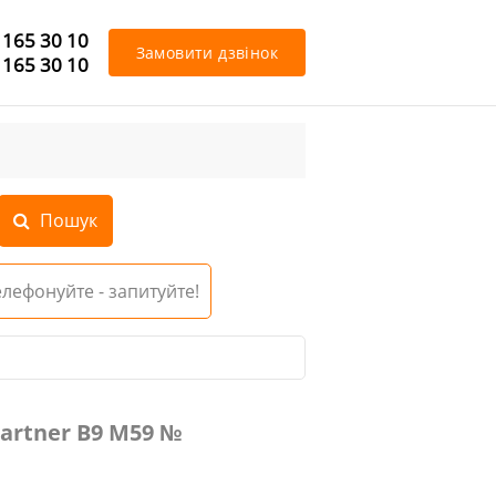
 165 30 10
Замовити дзвінок
 165 30 10
Телефонуйте - запитуйте!
6762280
Partner В9 М59 №