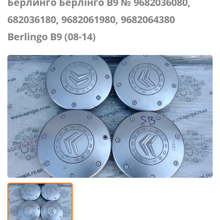
Берлинго Берлінго В9 № 9682036080,
682036180, 9682061980, 9682064380
Berlingo B9 (08-14)