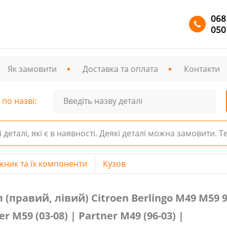
068
050
Як замовити
Доставка та оплата
Контакти
по назві:
і деталі, які є в наявності. Деякі деталі можна замовити. 
жник та їх компоненти
Кузов
й, лівий) Citroen Berlingo М49 М59 96-08
(правий, лівий) Citroen Berlingo М49 М59 96-
er M59 (03-08) | Partner М49 (96-03) |