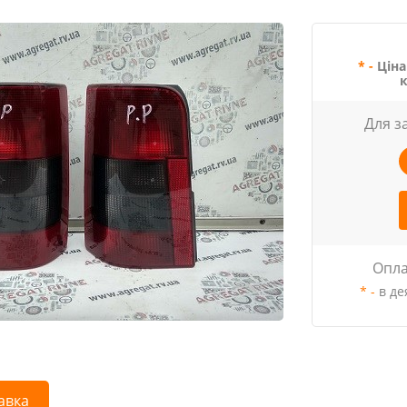
* -
Ціна
Для з
Опла
* -
в де
авка