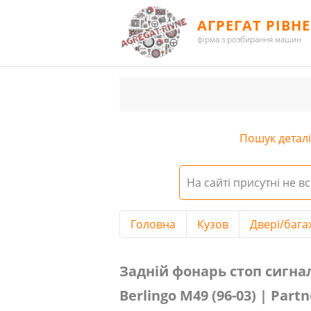
АГРЕГАТ РІВНЕ
фірма з розбирання машин
Пошук деталі 
На сайті присутні не вс
Головна
Кузов
Двері/бага
Задній фонарь стоп сигнал (прави
Задній фонарь стоп сигнал 
Berlingo М49 (96-03) | Partn